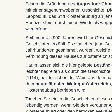
Schon die Gründung des
Augustiner Chor
mit einer sagenumwobenen Geschichte. Die
Leopold III. das Stift Klosterneuburg an jen
Hochzeitsfeier durch einen Windstoß wegg
wiederfand.
Seit mehr als 900 Jahren wird hier Geschic
Geschichten erzählt. Es sind eben jene Ges
Jahrhunderten gesammelt wurden, welche di
Verbindung dieses Hauses zur österreichis
Kaum lassen sich die hier gelebte Beständ
leichter begreifen als durch die Geschichte
(1114), bei der schon der Wein aus dem h
dem
heute ältesten Weingut Österreichs
Klosterneuburg betrieben wird.
Tauchen Sie ein in die Geschichten dieses
lebendig werden, wenn Sie den Verduner Al
Klosterneuburg oder den barocken Weinkel