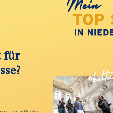
t für
sse?
m Wasser © Therme Laa; Bild Fischotter