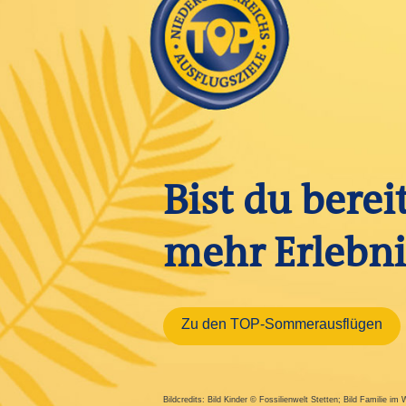
Bist du berei
mehr Erlebni
Zu den TOP-Sommerausflügen
Bildcredits: Bild Kinder © Fossilienwelt Stetten; Bild Familie i