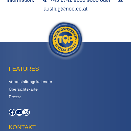
Information:
+43 2742 9000 9000 oder
ausflug@noe.co.at
FEATURES
Veranstaltungskalender
Übersichtskarte
Presse
Facebook
YouTube
Instagram
KONTAKT