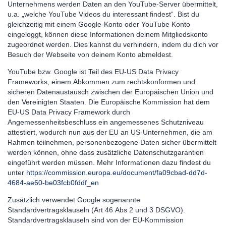
Unternehmens werden Daten an den YouTube-Server übermittelt,
u.a. „welche YouTube Videos du interessant findest“. Bist du
gleichzeitig mit einem Google-Konto oder YouTube Konto
eingeloggt, können diese Informationen deinem Mitgliedskonto
zugeordnet werden. Dies kannst du verhindern, indem du dich vor
Besuch der Webseite von deinem Konto abmeldest.
YouTube bzw. Google ist Teil des EU-US Data Privacy
Frameworks, einem Abkommen zum rechtskonformen und
sicheren Datenaustausch zwischen der Europäischen Union und
den Vereinigten Staaten. Die Europäische Kommission hat dem
EU-US Data Privacy Framework durch
Angemessenheitsbeschluss ein angemessenes Schutzniveau
attestiert, wodurch nun aus der EU an US-Unternehmen, die am
Rahmen teilnehmen, personenbezogene Daten sicher übermittelt
werden können, ohne dass zusätzliche Datenschutzgarantien
eingeführt werden müssen. Mehr Informationen dazu findest du
unter
https://commission.europa.eu/document/fa09cbad-dd7d-
4684-ae60-be03fcb0fddf_en
Zusätzlich verwendet Google sogenannte
Standardvertragsklauseln (Art 46 Abs 2 und 3 DSGVO).
Standardvertragsklauseln sind von der EU-Kommission