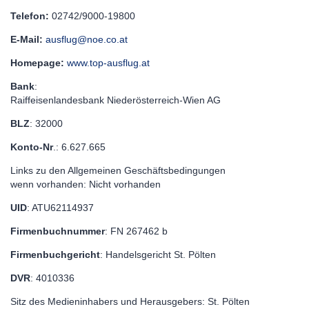
Telefon:
02742/9000-19800
E-Mail:
ausflug@noe.co.at
Homepage:
www.top-ausflug.at
Bank
:
Raiffeisenlandesbank Niederösterreich-Wien AG
BLZ
: 32000
Konto-Nr
.: 6.627.665
Links zu den Allgemeinen Geschäftsbedingungen
wenn vorhanden: Nicht vorhanden
UID
: ATU62114937
Firmenbuchnummer
: FN 267462 b
Firmenbuchgericht
: Handelsgericht St. Pölten
DVR
: 4010336
Sitz des Medieninhabers und Herausgebers: St. Pölten