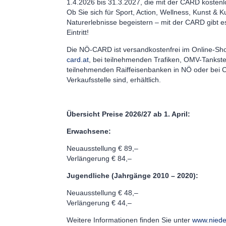
1.4.2026 bis 31.3.2027, die mit der CARD kosten
Ob Sie sich für Sport, Action, Wellness, Kunst & K
Naturerlebnisse begeistern – mit der CARD gibt es
Eintritt!
Die NÖ-CARD ist versandkostenfrei im Online-Sh
card.at
, bei teilnehmenden Trafiken, OMV-Tankste
teilnehmenden Raiffeisenbanken in NÖ oder bei C
Verkaufsstelle sind, erhältlich.
Übersicht Preise 2026/27 ab 1. April:
Erwachsene:
Neuausstellung € 89,–
Verlängerung € 84,–
Jugendliche (Jahrgänge 2010 – 2020):
Neuausstellung € 48,–
Verlängerung € 44,–
Weitere Informationen finden Sie unter
www.nieder