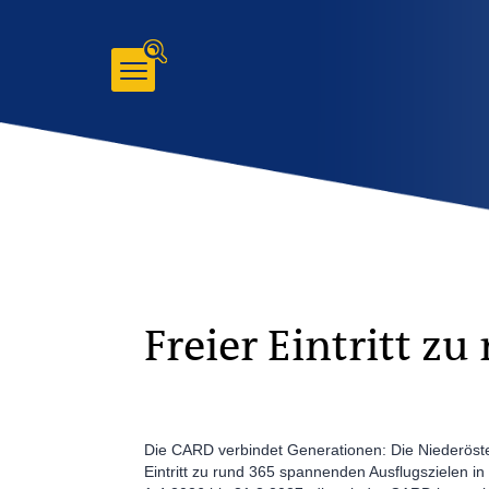
Zum
Inhalt
gehen
Freier Eintritt z
Die CARD verbindet Generationen: Die Niederöste
Eintritt zu rund 365 spannenden Ausflugszielen i