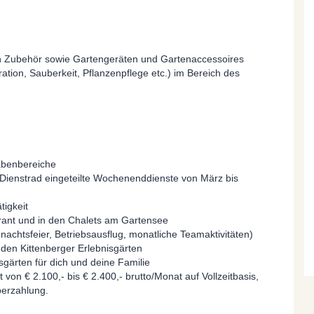
n Zubehör sowie Gartengeräten und Gartenaccessoires
ration, Sauberkeit, Pflanzenpflege etc.) im Bereich des
gabenbereiche
m Dienstrad eingeteilte Wochenenddienste von März bis
tigkeit
rant und in den Chalets am Gartensee
htsfeier, Betriebsausflug, monatliche Teamaktivitäten)
 den Kittenberger Erlebnisgärten
nisgärten für dich und deine Familie
 von € 2.100,- bis € 2.400,- brutto/Monat auf Vollzeitbasis,
berzahlung.